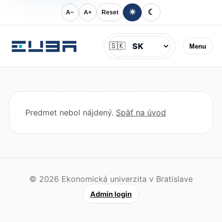
☀
☾
A−
A+
Reset
Jazyk
🇸🇰
Menu
Predmet nebol nájdený.
Späť na úvod
© 2026 Ekonomická univerzita v Bratislave
Admin login