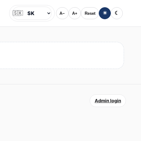
🇸🇰
☀
☾
A−
A+
Reset
Jazyk
Admin login