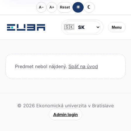
☀
☾
A−
A+
Reset
Jazyk
🇸🇰
Menu
Predmet nebol nájdený.
Späť na úvod
© 2026 Ekonomická univerzita v Bratislave
Admin login