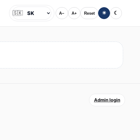
🇸🇰
☀
☾
A−
A+
Reset
Jazyk
Admin login