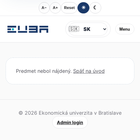
☀
☾
A−
A+
Reset
Jazyk
🇸🇰
Menu
Predmet nebol nájdený.
Späť na úvod
© 2026 Ekonomická univerzita v Bratislave
Admin login