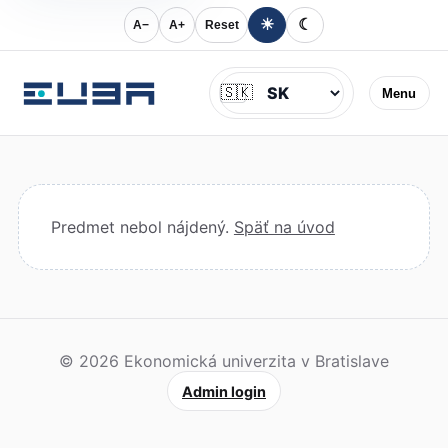
☀
☾
A−
A+
Reset
Jazyk
🇸🇰
Menu
Predmet nebol nájdený.
Späť na úvod
© 2026 Ekonomická univerzita v Bratislave
Admin login