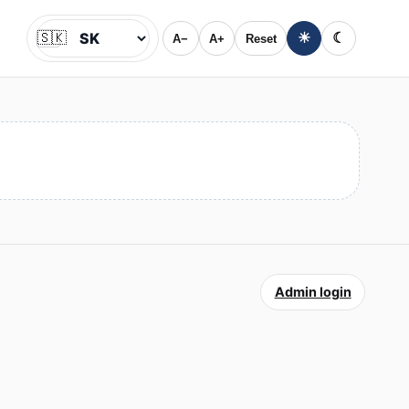
🇸🇰
☀
☾
A−
A+
Reset
Jazyk
Admin login