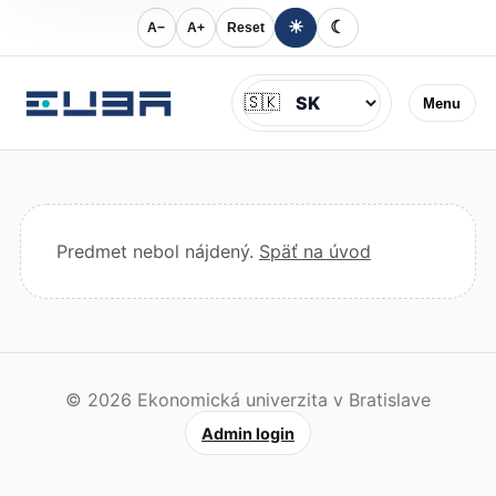
☀
☾
A−
A+
Reset
Jazyk
🇸🇰
Menu
Predmet nebol nájdený.
Späť na úvod
© 2026 Ekonomická univerzita v Bratislave
Admin login