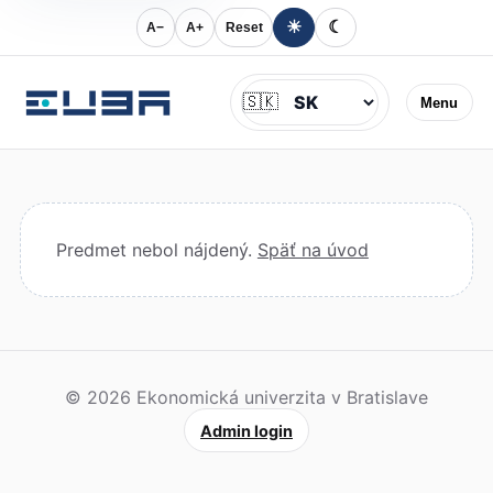
☀
☾
A−
A+
Reset
Jazyk
🇸🇰
Menu
Predmet nebol nájdený.
Späť na úvod
© 2026 Ekonomická univerzita v Bratislave
Admin login