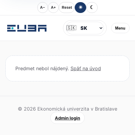
☀
☾
A−
A+
Reset
Jazyk
🇸🇰
Menu
Predmet nebol nájdený.
Späť na úvod
© 2026 Ekonomická univerzita v Bratislave
Admin login