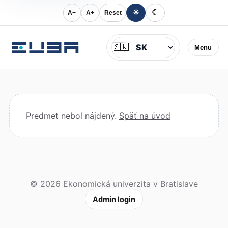
☀
☾
A−
A+
Reset
Jazyk
🇸🇰
Menu
Predmet nebol nájdený.
Späť na úvod
© 2026 Ekonomická univerzita v Bratislave
Admin login