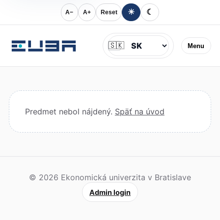
☀
☾
A−
A+
Reset
Jazyk
🇸🇰
Menu
Predmet nebol nájdený.
Späť na úvod
© 2026 Ekonomická univerzita v Bratislave
Admin login