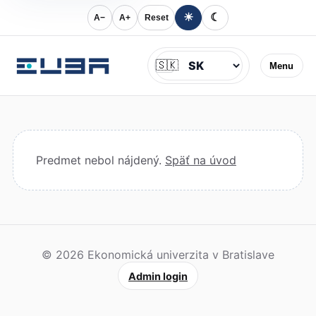
☀
☾
A−
A+
Reset
Jazyk
🇸🇰
Menu
Predmet nebol nájdený.
Späť na úvod
© 2026 Ekonomická univerzita v Bratislave
Admin login