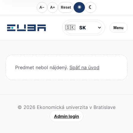
☀
☾
A−
A+
Reset
Jazyk
🇸🇰
Menu
Predmet nebol nájdený.
Späť na úvod
© 2026 Ekonomická univerzita v Bratislave
Admin login