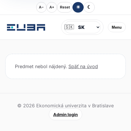
☀
☾
A−
A+
Reset
Jazyk
🇸🇰
Menu
Predmet nebol nájdený.
Späť na úvod
© 2026 Ekonomická univerzita v Bratislave
Admin login