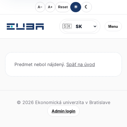
☀
☾
A−
A+
Reset
Jazyk
🇸🇰
Menu
Predmet nebol nájdený.
Späť na úvod
© 2026 Ekonomická univerzita v Bratislave
Admin login