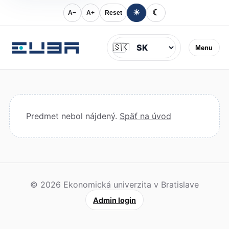
☀
☾
A−
A+
Reset
Jazyk
🇸🇰
Menu
Predmet nebol nájdený.
Späť na úvod
© 2026 Ekonomická univerzita v Bratislave
Admin login