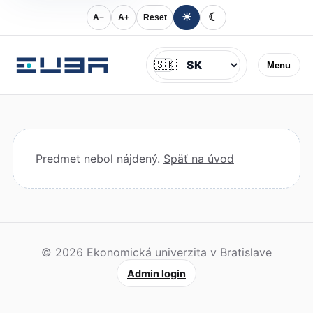
☀
☾
A−
A+
Reset
Jazyk
🇸🇰
Menu
Predmet nebol nájdený.
Späť na úvod
© 2026 Ekonomická univerzita v Bratislave
Admin login