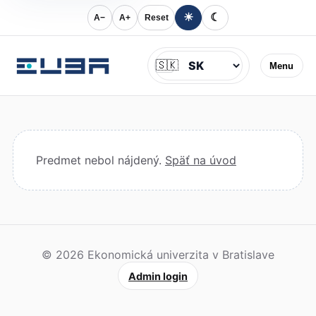
☀
☾
A−
A+
Reset
Jazyk
🇸🇰
Menu
Predmet nebol nájdený.
Späť na úvod
© 2026 Ekonomická univerzita v Bratislave
Admin login