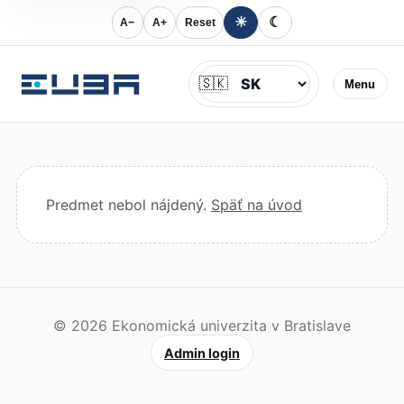
☀
☾
A−
A+
Reset
Jazyk
🇸🇰
Menu
Predmet nebol nájdený.
Späť na úvod
© 2026 Ekonomická univerzita v Bratislave
Admin login