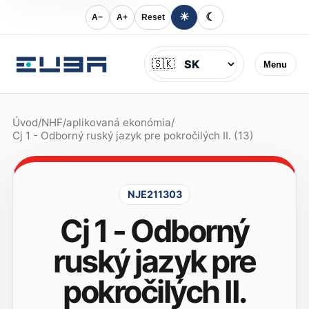
☀
☾
A−
A+
Reset
Jazyk
🇸🇰
Menu
Úvod
/
NHF
/
aplikovaná ekonómia
/
Cj 1 - Odborný ruský jazyk pre pokročilých II. (13)
NJE211303
Cj 1 - Odborný
ruský jazyk pre
pokročilých II.