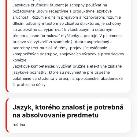
Jazykové zručnosti: študent je schopný používať na
požadovanej úrovni receptívne a produktívne jazykové
zručnosti. Rozumie dlhším prejavom a rozhovorom; rozumie
dlhším odborným textom so zložitou štruktúrou; je schopný
sa adekvátne sa vyjadrovať k všeobecným a odborným
témam a jasne formulovať myšlienky a postoje. V písomnom
prejave vie vytvoriť zrozumiteľný, dobre usporiadaný a
podrobný text na zložité témy, prejavujúc ovládanie
kompozičných postupov, spojovacích výrazov a prostriedkov
kohézie.
Jazykové kompetencie: využívať pružne a efektívne získané
jazykové poznatky, ktoré sú nevyhnutné pre úspešné
uplatnenie sa študenta v praxi, na spoločenské, akademické
či profesijné účely.
Jazyk, ktorého znalosť je potrebná
na absolvovanie predmetu
ruština