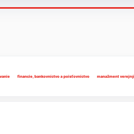
ovanie
financie, bankovníctvo a poisťovníctvo
manažment verejnýc