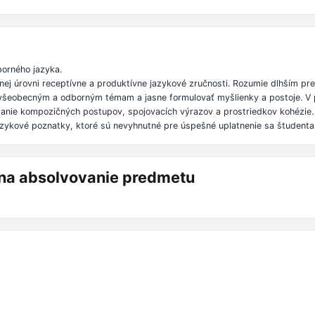
borného jazyka.
nej úrovni receptívne a produktívne jazykové zručnosti. Rozumie dlhším 
k všeobecným a odborným témam a jasne formulovať myšlienky a postoje. V 
ádanie kompozičných postupov, spojovacích výrazov a prostriedkov kohézie.
zykové poznatky, ktoré sú nevyhnutné pre úspešné uplatnenie sa študenta v
á na absolvovanie predmetu