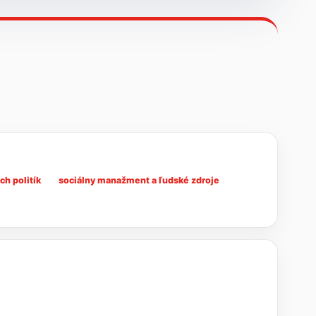
h politík
sociálny manažment a ľudské zdroje