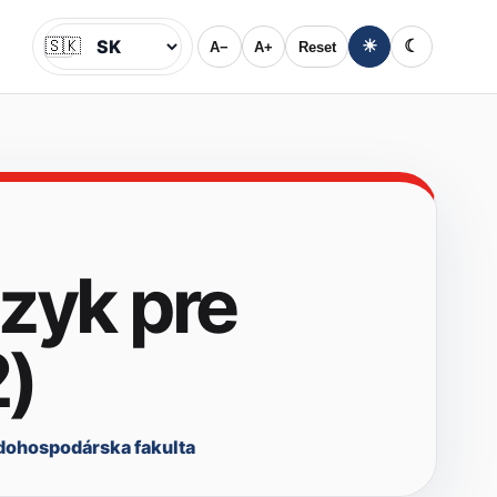
🇸🇰
☀
☾
A−
A+
Reset
Jazyk
azyk pre
2)
dohospodárska fakulta