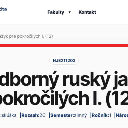
ita
Fakulty
Kontakt
▾
zyk pre pokročilých I. (12)
NJE211203
Odborný ruský j
okročilých I. (1
:
skúška
Rozsah:
2C
Semester:
zimný
Ročník:
1
Náro