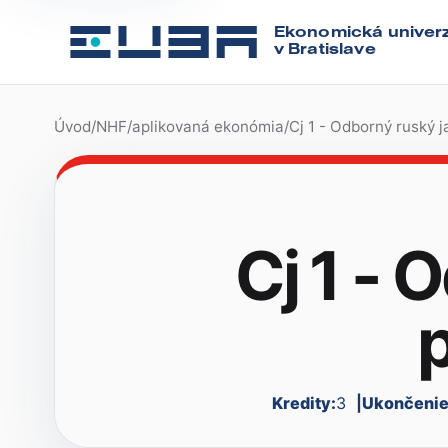
Ekonomická univerz
v Bratislave
Úvod
/
NHF
/
aplikovaná ekonómia
/
Cj 1 - Odborný ruský ja
Cj 1 - 
p
Kredity:
3
Ukončenie