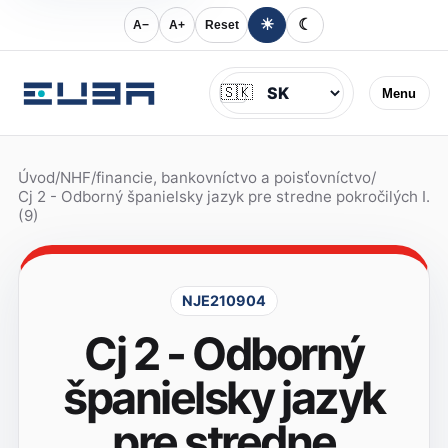
☀
☾
A−
A+
Reset
Jazyk
🇸🇰
Menu
Úvod
/
NHF
/
financie, bankovníctvo a poisťovníctvo
/
Cj 2 - Odborný španielsky jazyk pre stredne pokročilých I.
(9)
NJE210904
Cj 2 - Odborný
španielsky jazyk
pre stredne