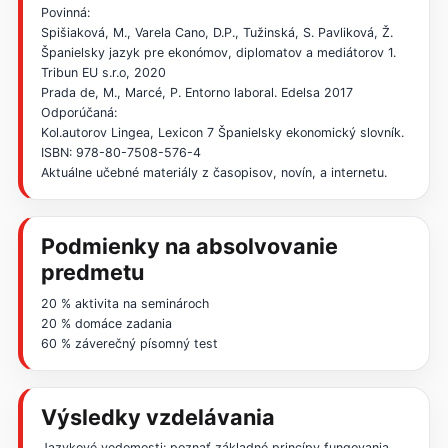
Povinná:
Spišiaková, M., Varela Cano, D.P., Tužinská, S. Pavliková, Ž.
Španielsky jazyk pre ekonómov, diplomatov a mediátorov 1.
Tribun EU s.r.o, 2020
Prada de, M., Marcé, P. Entorno laboral. Edelsa 2017
Odporúčaná:
Kol.autorov Lingea, Lexicon 7 Španielsky ekonomický slovník.
ISBN: 978-80-7508-576-4
Aktuálne učebné materiály z časopisov, novín, a internetu.
Podmienky na absolvovanie
predmetu
20 % aktivita na seminároch
20 % domáce zadania
60 % záverečný písomný test
Výsledky vzdelávania
Jazykové vedomosti: poznať základné princípy fungovania