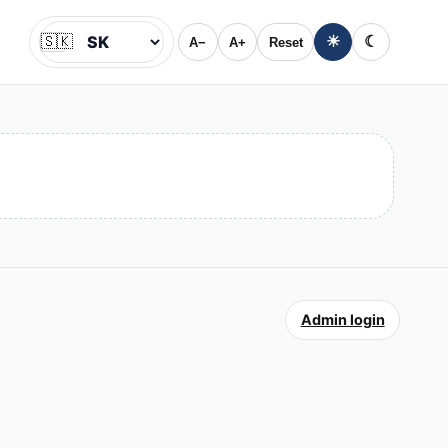
🇸🇰
☀
☾
A−
A+
Reset
Jazyk
Admin login