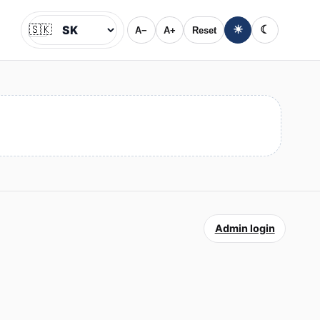
🇸🇰
☀
☾
A−
A+
Reset
Jazyk
Admin login