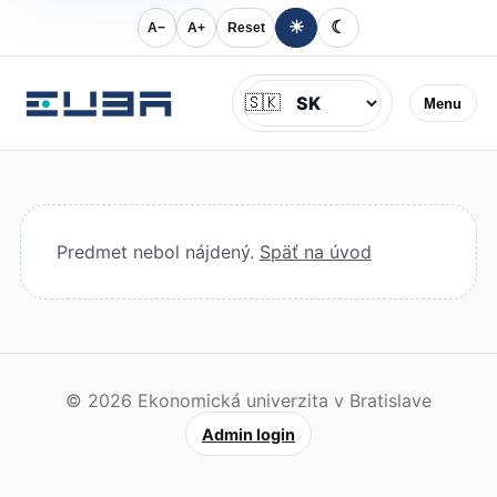
☀
☾
A−
A+
Reset
Jazyk
🇸🇰
Menu
Predmet nebol nájdený.
Späť na úvod
© 2026 Ekonomická univerzita v Bratislave
Admin login