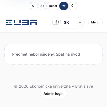
☀
☾
A−
A+
Reset
Jazyk
🇸🇰
Menu
Predmet nebol nájdený.
Späť na úvod
© 2026 Ekonomická univerzita v Bratislave
Admin login