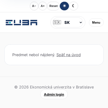
☀
☾
A−
A+
Reset
Jazyk
🇸🇰
Menu
Predmet nebol nájdený.
Späť na úvod
© 2026 Ekonomická univerzita v Bratislave
Admin login