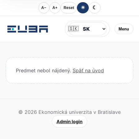
☀
☾
A−
A+
Reset
Jazyk
🇸🇰
Menu
Predmet nebol nájdený.
Späť na úvod
© 2026 Ekonomická univerzita v Bratislave
Admin login