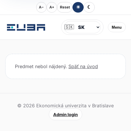
☀
☾
A−
A+
Reset
Jazyk
🇸🇰
Menu
Predmet nebol nájdený.
Späť na úvod
© 2026 Ekonomická univerzita v Bratislave
Admin login