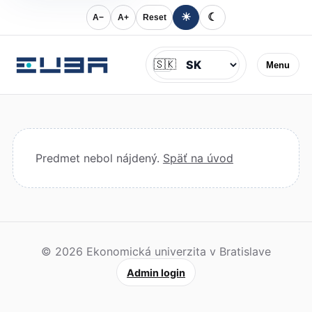
☀
☾
A−
A+
Reset
Jazyk
🇸🇰
Menu
Predmet nebol nájdený.
Späť na úvod
© 2026 Ekonomická univerzita v Bratislave
Admin login