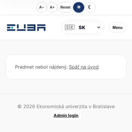
☀
☾
A−
A+
Reset
Jazyk
🇸🇰
Menu
Predmet nebol nájdený.
Späť na úvod
© 2026 Ekonomická univerzita v Bratislave
Admin login