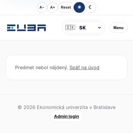
☀
☾
A−
A+
Reset
Jazyk
🇸🇰
Menu
Predmet nebol nájdený.
Späť na úvod
© 2026 Ekonomická univerzita v Bratislave
Admin login