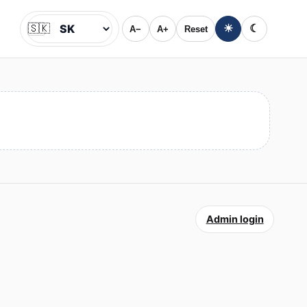
🇸🇰
☀
☾
A−
A+
Reset
Jazyk
Admin login