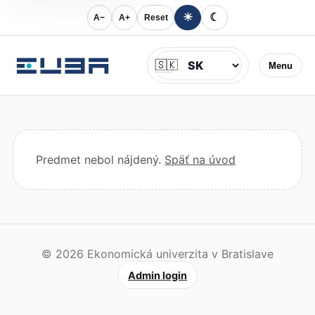
☀
☾
A−
A+
Reset
Jazyk
🇸🇰
Menu
Predmet nebol nájdený.
Späť na úvod
© 2026 Ekonomická univerzita v Bratislave
Admin login