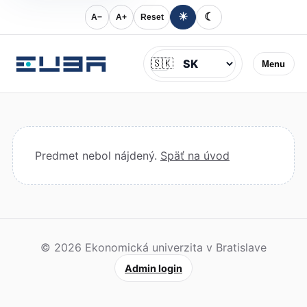
☀
☾
A−
A+
Reset
Jazyk
🇸🇰
Menu
Predmet nebol nájdený.
Späť na úvod
© 2026 Ekonomická univerzita v Bratislave
Admin login