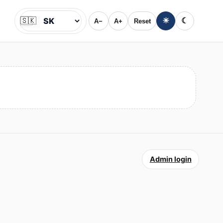
🇸🇰
☀
☾
A−
A+
Reset
Jazyk
Admin login