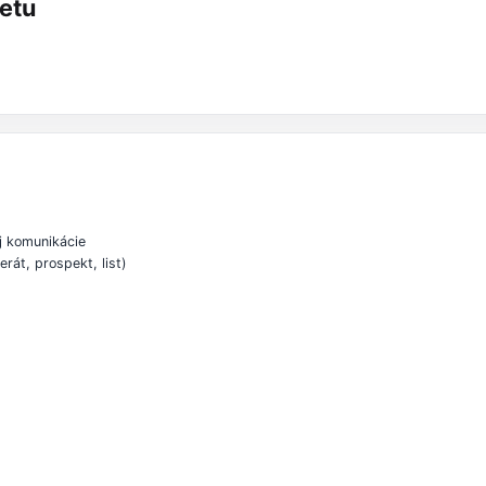
etu
j komunikácie
rát, prospekt, list)