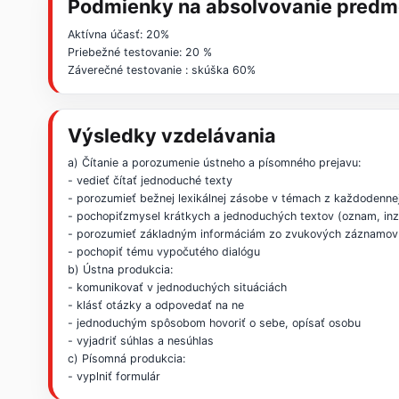
Podmienky na absolvovanie predm
Aktívna účasť: 20%
Priebežné testovanie: 20 %
Záverečné testovanie : skúška 60%
Výsledky vzdelávania
a) Čítanie a porozumenie ústneho a písomného prejavu:
- vedieť čítať jednoduché texty
- porozumieť bežnej lexikálnej zásobe v témach z každodenne
- pochopiťzmysel krátkych a jednoduchých textov (oznam, inze
- porozumieť základným informáciám zo zvukových záznamov
- pochopiť tému vypočutého dialógu
b) Ústna produkcia:
- komunikovať v jednoduchých situáciách
- klásť otázky a odpovedať na ne
- jednoduchým spôsobom hovoriť o sebe, opísať osobu
- vyjadriť súhlas a nesúhlas
c) Písomná produkcia:
- vyplniť formulár