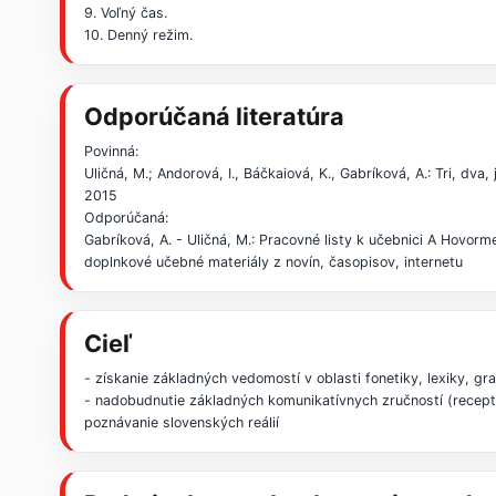
9. Voľný čas.
10. Denný režim.
Odporúčaná literatúra
Povinná:
Uličná, M.; Andorová, I., Báčkaiová, K., Gabríková, A.: Tri, dv
2015
Odporúčaná:
Gabríková, A. - Uličná, M.: Pracovné listy k učebnici A Hovor
doplnkové učebné materiály z novín, časopisov, internetu
Cieľ
- získanie základných vedomostí v oblasti fonetiky, lexiky, gr
- nadobudnutie základných komunikatívnych zručností (recept
poznávanie slovenských reálií