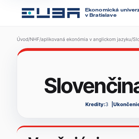
Ekonomická univerz
v Bratislave
Úvod
/
NHF
/
aplikovaná ekonómia v anglickom jazyku
/
Sl
Slovenčina
Kredity:
3
Ukončenie