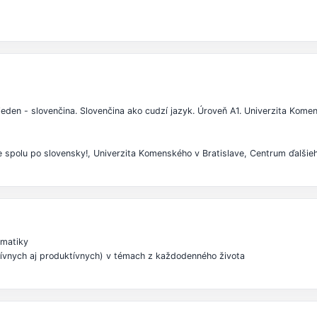
a, jeden - slovenčina. Slovenčina ako cudzí jazyk. Úroveň A1. Univerzita Kom
me spolu po slovensky!, Univerzita Komenského v Bratislave, Centrum ďalšie
amatiky
ívnych aj produktívnych) v témach z každodenného života