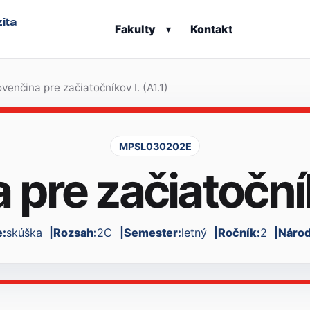
ita
Fakulty
Kontakt
▾
ovenčina pre začiatočníkov I. (A1.1)
MPSL030202E
 pre začiatočníko
:
skúška
Rozsah:
2C
Semester:
letný
Ročník:
2
Národ