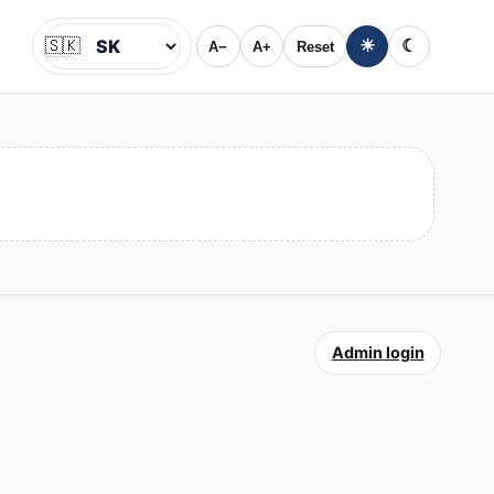
🇸🇰
☀
☾
A−
A+
Reset
Jazyk
Admin login