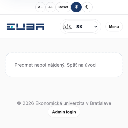
☀
☾
A−
A+
Reset
Jazyk
🇸🇰
Menu
Predmet nebol nájdený.
Späť na úvod
© 2026 Ekonomická univerzita v Bratislave
Admin login