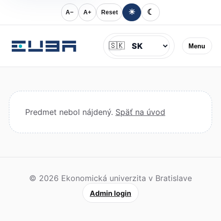
☀
☾
A−
A+
Reset
Jazyk
🇸🇰
Menu
Predmet nebol nájdený.
Späť na úvod
© 2026 Ekonomická univerzita v Bratislave
Admin login