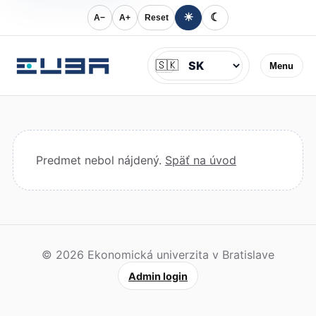
☀
☾
A−
A+
Reset
Jazyk
🇸🇰
Menu
Predmet nebol nájdený.
Späť na úvod
© 2026 Ekonomická univerzita v Bratislave
Admin login