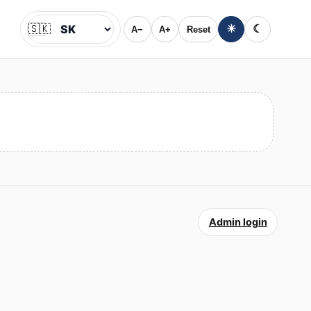
🇸🇰
☀
☾
A−
A+
Reset
Jazyk
Admin login