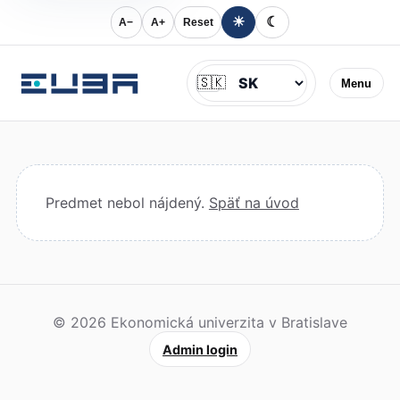
☀
☾
A−
A+
Reset
Jazyk
🇸🇰
Menu
Predmet nebol nájdený.
Späť na úvod
© 2026 Ekonomická univerzita v Bratislave
Admin login