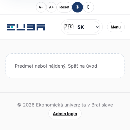
☀
☾
A−
A+
Reset
Jazyk
🇸🇰
Menu
Predmet nebol nájdený.
Späť na úvod
© 2026 Ekonomická univerzita v Bratislave
Admin login