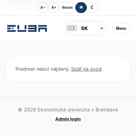
☀
☾
A−
A+
Reset
Jazyk
🇸🇰
Menu
Predmet nebol nájdený.
Späť na úvod
© 2026 Ekonomická univerzita v Bratislave
Admin login