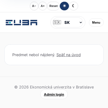
☀
☾
A−
A+
Reset
Jazyk
🇸🇰
Menu
Predmet nebol nájdený.
Späť na úvod
© 2026 Ekonomická univerzita v Bratislave
Admin login