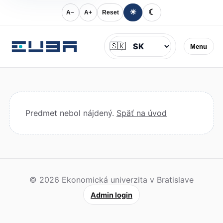
☀
☾
A−
A+
Reset
Jazyk
🇸🇰
Menu
Predmet nebol nájdený.
Späť na úvod
© 2026 Ekonomická univerzita v Bratislave
Admin login