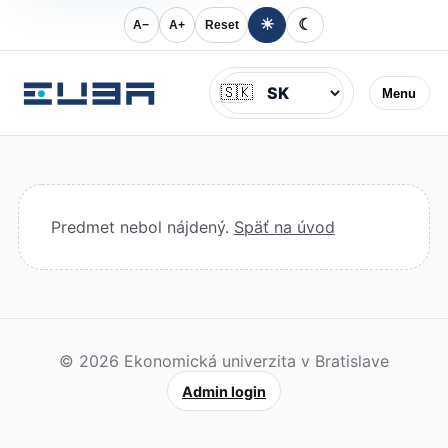
☀
☾
A−
A+
Reset
Jazyk
🇸🇰
Menu
Predmet nebol nájdený.
Späť na úvod
© 2026 Ekonomická univerzita v Bratislave
Admin login