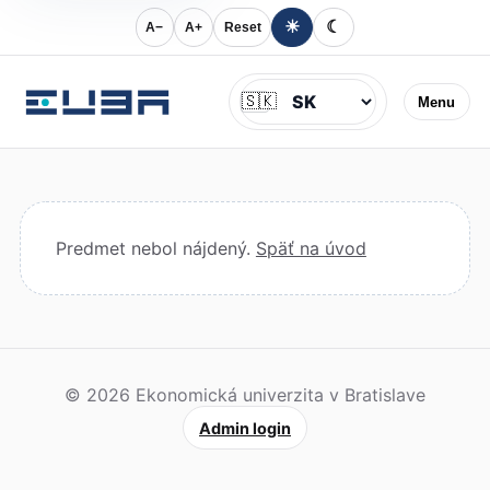
☀
☾
A−
A+
Reset
Jazyk
🇸🇰
Menu
Predmet nebol nájdený.
Späť na úvod
© 2026 Ekonomická univerzita v Bratislave
Admin login